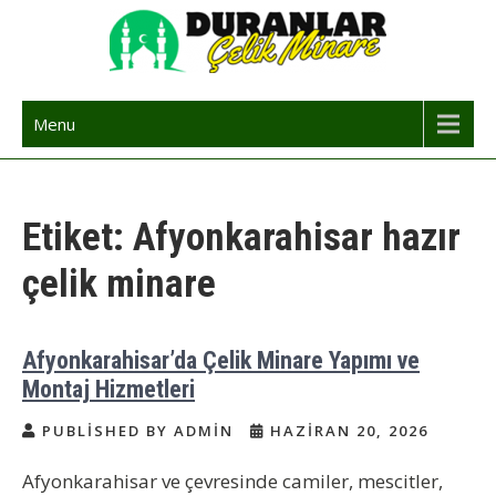
Skip
to
content
Çelik Minare | Çelik Minare Yapımı
Çelik Minare Fiyatları | Hazır Çelik Cami Minaresi
Menu
Etiket:
Afyonkarahisar hazır
çelik minare
Afyonkarahisar’da Çelik Minare Yapımı ve
Montaj Hizmetleri
PUBLISHED BY ADMIN
HAZIRAN 20, 2026
Afyonkarahisar ve çevresinde camiler, mescitler,