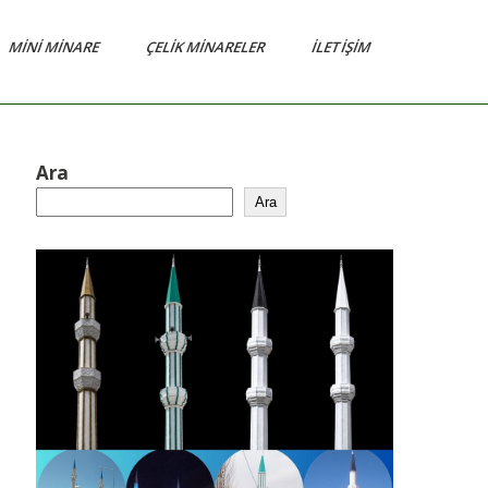
MINI MINARE
ÇELIK MINARELER
İLETIŞIM
Ara
Ara