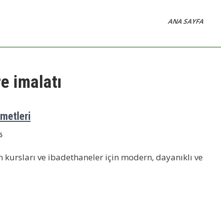
ANA SAYFA
re imalatı
zmetleri
6
an kursları ve ibadethaneler için modern, dayanıklı ve