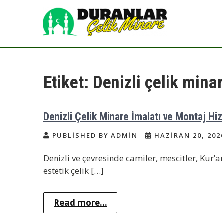
Skip
to
content
Çelik Minare | Çelik
Çelik Minare Fiyatları | Hazır Çelik
Cami Minaresi
Minare Yapımı
Etiket:
Denizli çelik mina
Denizli Çelik Minare İmalatı ve Montaj Hi
PUBLISHED BY ADMIN
HAZIRAN 20, 202
Denizli ve çevresinde camiler, mescitler, Kur’
estetik çelik […]
Read more...