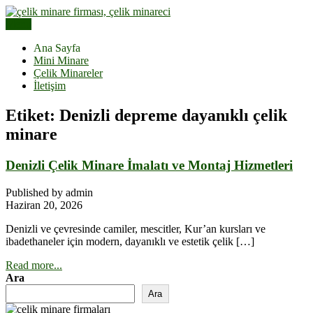
Skip
to
Menu
Çelik Minare Fiyatları | Hazır Çelik Cami Minaresi
content
Çelik Minare | Çelik Minare
Ana Sayfa
Mini Minare
Yapımı
Çelik Minareler
İletişim
Etiket:
Denizli depreme dayanıklı çelik
minare
Denizli Çelik Minare İmalatı ve Montaj Hizmetleri
Published by admin
Haziran 20, 2026
Denizli ve çevresinde camiler, mescitler, Kur’an kursları ve
ibadethaneler için modern, dayanıklı ve estetik çelik […]
Read more...
Ara
Ara