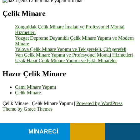
Çelik Minare
Zonguldak Çelik Minare İmalatı ve Profesyonel Montaj
Hizmetleri
Yozgat Depreme Dayanıklı Çelik Minare Yapımı ve Modern
Minare
Yalova Çelik Minare Yapımı ve Tek şerefeli, Çift şerefeli
Van Çelik Minare Yapımı ve Profesyonel Montaj Hizmetleri
Uşak Hazır Çelik Minare Yapımı ve Işıklı Minareler
Hazır Çelik Minare
Cami Minare Yapımı
Çelik Minare
Çelik Minare | Çelik Minare Yapımı |
Powered by WordPress
Theme by Grace Themes
MİNARECİ