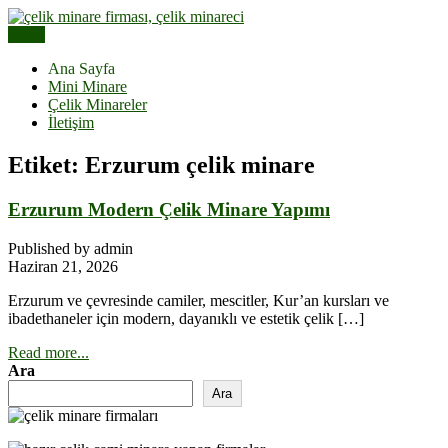
Skip
to
Menu
Çelik Minare Fiyatları | Hazır Çelik Cami Minaresi
content
Çelik Minare | Çelik Minare
Ana Sayfa
Mini Minare
Yapımı
Çelik Minareler
İletişim
Etiket:
Erzurum çelik minare
Erzurum Modern Çelik Minare Yapımı
Published by admin
Haziran 21, 2026
Erzurum ve çevresinde camiler, mescitler, Kur’an kursları ve
ibadethaneler için modern, dayanıklı ve estetik çelik […]
Read more...
Ara
Ara