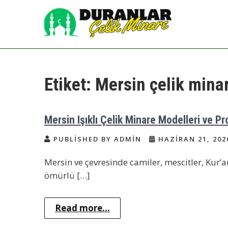
Skip
to
content
Çelik Minare | Çelik
Çelik Minare Fiyatları | Hazır Çelik
Cami Minaresi
Minare Yapımı
Etiket:
Mersin çelik mina
Mersin Işıklı Çelik Minare Modelleri ve 
PUBLISHED BY ADMIN
HAZIRAN 21, 202
Mersin ve çevresinde camiler, mescitler, Kur’a
ömürlü […]
Read more...