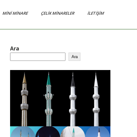
MINI MINARE
ÇELIK MINARELER
İLETIŞIM
Ara
Ara