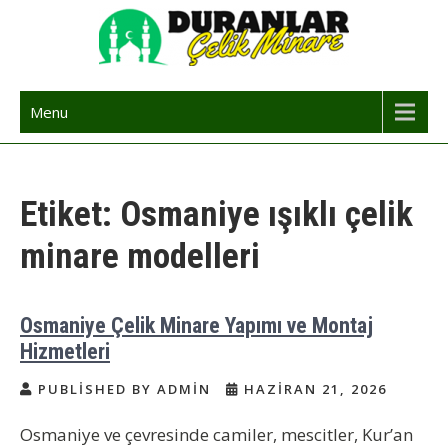
Skip
to
content
Çelik Minare | Çelik Minare Yapımı
Çelik Minare Fiyatları | Hazır Çelik Cami Minaresi
Menu
Etiket:
Osmaniye ışıklı çelik
minare modelleri
Osmaniye Çelik Minare Yapımı ve Montaj
Hizmetleri
PUBLISHED BY ADMIN
HAZIRAN 21, 2026
Osmaniye ve çevresinde camiler, mescitler, Kur’an