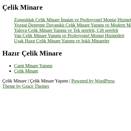
Çelik Minare
Zonguldak Çelik Minare İmalatı ve Profesyonel Montaj Hizmetl
Yozgat Depreme Dayanıklı Çelik Minare Yapımı ve Modern M
Yalova Çelik Minare Yapımı ve Tek şerefeli, Çift şerefeli
Van Çelik Minare Yapımı ve Profesyonel Montaj Hizmetleri
Uşak Hazır Çelik Minare Yapımı ve Işıklı Minareler
Hazır Çelik Minare
Cami Minare Yapımı
Çelik Minare
Çelik Minare | Çelik Minare Yapımı |
Powered by WordPress
Theme by Grace Themes