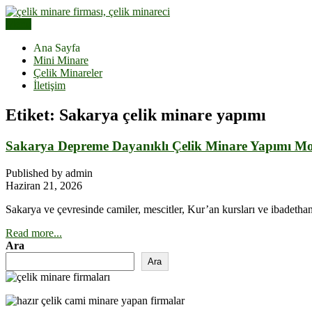
Skip
to
Menu
Çelik Minare Fiyatları | Hazır Çelik Cami Minaresi
content
Çelik Minare | Çelik Minare Ya
Ana Sayfa
Mini Minare
Çelik Minareler
İletişim
Etiket:
Sakarya çelik minare yapımı
Sakarya Depreme Dayanıklı Çelik Minare Yapımı Mon
Published by admin
Haziran 21, 2026
Sakarya ve çevresinde camiler, mescitler, Kur’an kursları ve ibadethan
Read more...
Ara
Ara