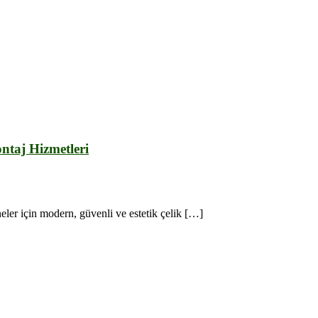
pımı
taj Hizmetleri
eler için modern, güvenli ve estetik çelik […]