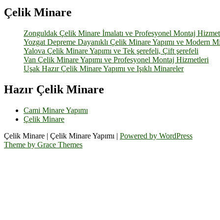
Çelik Minare
Zonguldak Çelik Minare İmalatı ve Profesyonel Montaj Hizmetl
Yozgat Depreme Dayanıklı Çelik Minare Yapımı ve Modern M
Yalova Çelik Minare Yapımı ve Tek şerefeli, Çift şerefeli
Van Çelik Minare Yapımı ve Profesyonel Montaj Hizmetleri
Uşak Hazır Çelik Minare Yapımı ve Işıklı Minareler
Hazır Çelik Minare
Cami Minare Yapımı
Çelik Minare
Çelik Minare | Çelik Minare Yapımı |
Powered by WordPress
Theme by Grace Themes