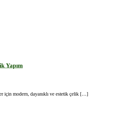
pımı
tik Yapım
er için modern, dayanıklı ve estetik çelik […]