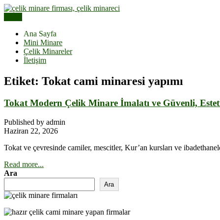
Skip
to
Menu
Çelik Minare Fiyatları | Hazır Çelik Cami Minaresi
content
Çelik Minare | Çelik Minare Ya
Ana Sayfa
Mini Minare
Çelik Minareler
İletişim
Etiket:
Tokat cami minaresi yapımı
Tokat Modern Çelik Minare İmalatı ve Güvenli, Este
Published by admin
Haziran 22, 2026
Tokat ve çevresinde camiler, mescitler, Kur’an kursları ve ibadethanel
Read more...
Ara
Ara