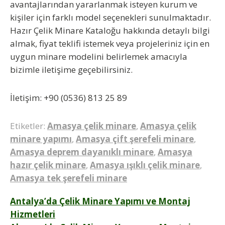
avantajlarından yararlanmak isteyen kurum ve
kişiler için farklı model seçenekleri sunulmaktadır.
Hazır Çelik Minare Kataloğu hakkında detaylı bilgi
almak, fiyat teklifi istemek veya projeleriniz için en
uygun minare modelini belirlemek amacıyla
bizimle iletişime geçebilirsiniz.
İletişim:
+90 (0536) 813 25 89
Etiketler:
Amasya çelik minare
,
Amasya çelik
minare yapımı
,
Amasya çift şerefeli minare
,
Amasya deprem dayanıklı minare
,
Amasya
hazır çelik minare
,
Amasya ışıklı çelik minare
,
Amasya tek şerefeli minare
Yazı
Antalya’da Çelik Minare Yapımı ve Montaj
Hizmetleri
gezinmesi