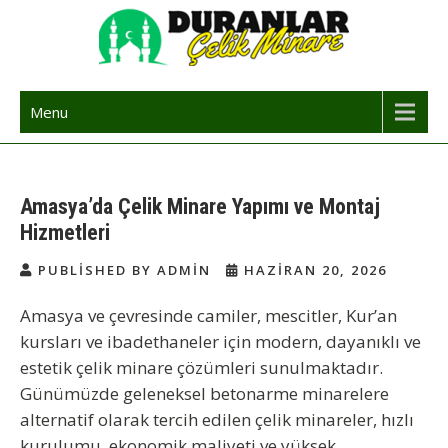
Skip
to
content
Çelik Minare | Çelik Minare Yapımı
Çelik Minare Fiyatları | Hazır Çelik Cami Minaresi
Menu
Amasya’da Çelik Minare Yapımı ve Montaj
Hizmetleri
PUBLISHED BY ADMIN
HAZIRAN 20, 2026
Amasya ve çevresinde camiler, mescitler, Kur’an
kursları ve ibadethaneler için modern, dayanıklı ve
estetik çelik minare çözümleri sunulmaktadır.
Günümüzde geleneksel betonarme minarelere
alternatif olarak tercih edilen çelik minareler, hızlı
kurulumu, ekonomik maliyeti ve yüksek