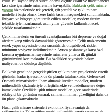
edilir. Bu sayede inşaat süreci önemli ölçüde kısalır ve ibadethaneler
kısa süre içerisinde minarelerine kavuşabilir.
Balıkesir çelik minare
yapımı
hizmetlerinde tek şerefeli, çift şerefeli ve ışıklı minare
modelleri başta olmak üzere farklı tasarım seçenekleri sunulmaktadır.
İhtiyaca ve bütçeye göre tercih edilen modeller, modern üretim
teknikleriyle hazırlanarak uzun yıllar güvenle kullanılabilecek
şekilde tasarlanmaktadır.
Çelik minarelerin en önemli avantajlarından biri depreme ve doğal
afetlere karşı yüksek dayanıklılık göstermesidir. Çelik malzemenin
esnek yapısı sayesinde olası sarsıntılarda oluşabilecek riskler
minimum seviyeye indirilmektedir. Ayrıca paslanmaya karşı özel
koruma uygulamaları sayesinde minareler yıllarca ilk günkü
görünümünü korumaktadır. Bu özellikleri sayesinde bakım
maliyetleri de oldukça düşüktür.
Balıkesir genelinde gerçekleştirilen çelik minare projelerinde estetik
görünüm kadar işlevsellik de ön planda tutulmaktadır. Geleneksel
Osmanlı mimarisinden ilham alınarak üretilen modeller, modern
mühendislik çözümleriyle birleştirilmekte ve ibadethanelere değer
katmaktadır. Özellikle ışıklı minare modelleri gece saatlerinde
etkileyici bir görünüm sunarak camilerin mimari güzelliğini daha da
ön plana çıkarmaktadır.
Hazır çelik minare sistemleri ekonomik fiyat avantajı da
sağlamaktadır. Talep edilen model, yükseklik, şerefe sayısı ve ek