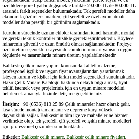
özelliklere göre fiyatlar değişmekle birlikte 59.000 TL ile 80.000 TL
arasında farklı seçenekler bulunmaktadır. Tek şerefeli modeller daha
ekonomik çözümler sunarken, çift şerefeli ve özel aydınlatmalı
modeller daha prestijli bir görünüm sağlamaktadır.
Kurulum sürecinde uzman ekipler tarafından temel hazırlığı, montaj
ve gerekli teknik kontroller titizlikle gerçekleştirilmektedir. Böylece
minarenin güvenli ve uzun ömürlü olması sağlanmaktadır. Projeye
özel üretim seçenekleri sayesinde camilerin mimari yapısına uygun
ölçülerde ve tasarımlarda minare üretimi yapılabilmektedir.
Balıkesir çelik minare yapımı konusunda kaliteli malzeme,
profesyonel işçilik ve uygun fiyat avantajlarından yararlanmak
isteyen kurum ve kişiler için farklı model seçenekleri sunulmaktadır.
Hazır Çelik Minare Kataloğu hakkında detaylı bilgi almak, fiyat
teklifi istemek veya projeleriniz için en uygun minare modelini
belirlemek amacıyla bizimle iletişime geçebilirsiniz.
İletişim:
+90 (0536) 813 25 89 Çelik minareler hazır olarak gelir,
kısa sürede montajı tamamlanır ve depreme karşı yüksek
dayanıklılık sağlar. Balıkesir’in tüm ilçe ve mahallelerine hizmet
verilmekte olup, tek şerefeli, çift şerefeli ve ışıklı minare modelleri
için profesyonel çözümler sunulmaktadır.
Etiketler:
Balıkesir çelik minare
,
Balıkesir çelik minare fiyatları
,