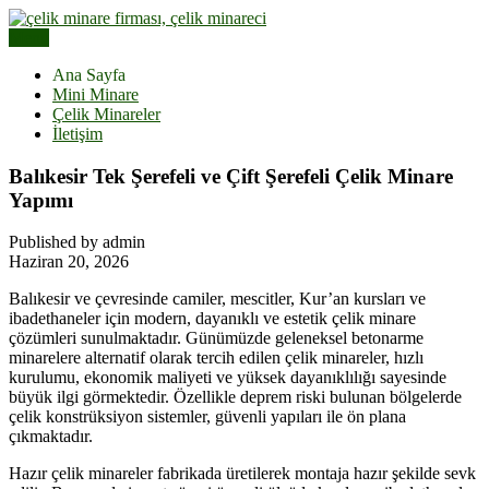
Skip
to
Menu
Çelik Minare Fiyatları | Hazır Çelik Cami Minaresi
content
Çelik Minare | Çelik Minare
Ana Sayfa
Mini Minare
Yapımı
Çelik Minareler
İletişim
Balıkesir Tek Şerefeli ve Çift Şerefeli Çelik Minare
Yapımı
Published by admin
Haziran 20, 2026
Balıkesir ve çevresinde camiler, mescitler, Kur’an kursları ve
ibadethaneler için modern, dayanıklı ve estetik çelik minare
çözümleri sunulmaktadır. Günümüzde geleneksel betonarme
minarelere alternatif olarak tercih edilen çelik minareler, hızlı
kurulumu, ekonomik maliyeti ve yüksek dayanıklılığı sayesinde
büyük ilgi görmektedir. Özellikle deprem riski bulunan bölgelerde
çelik konstrüksiyon sistemler, güvenli yapıları ile ön plana
çıkmaktadır.
Hazır çelik minareler fabrikada üretilerek montaja hazır şekilde sevk