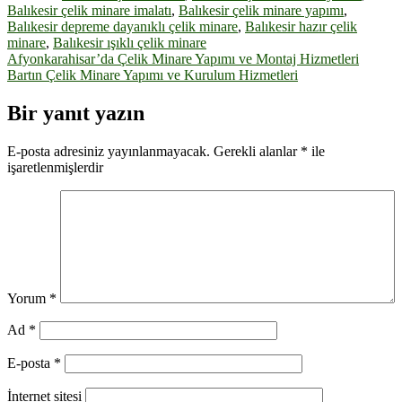
Balıkesir çelik minare imalatı
,
Balıkesir çelik minare yapımı
,
Balıkesir depreme dayanıklı çelik minare
,
Balıkesir hazır çelik
minare
,
Balıkesir ışıklı çelik minare
Yazı
Afyonkarahisar’da Çelik Minare Yapımı ve Montaj Hizmetleri
Bartın Çelik Minare Yapımı ve Kurulum Hizmetleri
gezinmesi
Bir yanıt yazın
E-posta adresiniz yayınlanmayacak.
Gerekli alanlar
*
ile
işaretlenmişlerdir
Yorum
*
Ad
*
E-posta
*
İnternet sitesi