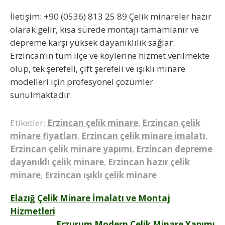
İletişim:
+90 (0536) 813 25 89 Çelik minareler hazır
olarak gelir, kısa sürede montajı tamamlanır ve
depreme karşı yüksek dayanıklılık sağlar.
Erzincan’ın tüm ilçe ve köylerine hizmet verilmekte
olup, tek şerefeli, çift şerefeli ve ışıklı minare
modelleri için profesyonel çözümler
sunulmaktadır.
Etiketler:
Erzincan çelik minare
,
Erzincan çelik
minare fiyatları
,
Erzincan çelik minare imalatı
,
Erzincan çelik minare yapımı
,
Erzincan depreme
dayanıklı çelik minare
,
Erzincan hazır çelik
minare
,
Erzincan ışıklı çelik minare
Yazı
Elazığ Çelik Minare İmalatı ve Montaj
Hizmetleri
gezinmesi
Erzurum Modern Çelik Minare Yapımı