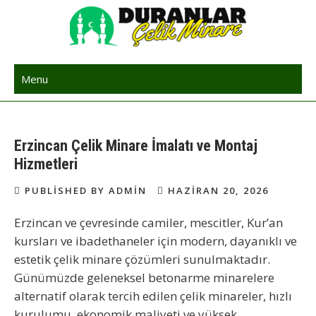
Skip
to
content
Çelik Minare | Çelik Minare Yapımı
Çelik Minare Fiyatları | Hazır Çelik Cami Minaresi
Menu
Erzincan Çelik Minare İmalatı ve Montaj
Hizmetleri
PUBLISHED BY ADMIN
HAZIRAN 20, 2026
Erzincan ve çevresinde camiler, mescitler, Kur’an
kursları ve ibadethaneler için modern, dayanıklı ve
estetik çelik minare çözümleri sunulmaktadır.
Günümüzde geleneksel betonarme minarelere
alternatif olarak tercih edilen çelik minareler, hızlı
kurulumu, ekonomik maliyeti ve yüksek