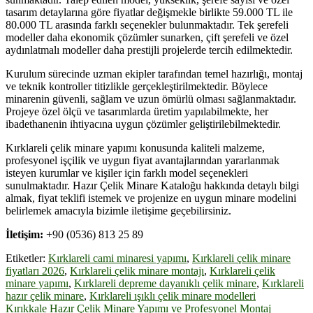
tasarım detaylarına göre fiyatlar değişmekle birlikte 59.000 TL ile
80.000 TL arasında farklı seçenekler bulunmaktadır. Tek şerefeli
modeller daha ekonomik çözümler sunarken, çift şerefeli ve özel
aydınlatmalı modeller daha prestijli projelerde tercih edilmektedir.
Kurulum sürecinde uzman ekipler tarafından temel hazırlığı, montaj
ve teknik kontroller titizlikle gerçekleştirilmektedir. Böylece
minarenin güvenli, sağlam ve uzun ömürlü olması sağlanmaktadır.
Projeye özel ölçü ve tasarımlarda üretim yapılabilmekte, her
ibadethanenin ihtiyacına uygun çözümler geliştirilebilmektedir.
Kırklareli çelik minare yapımı konusunda kaliteli malzeme,
profesyonel işçilik ve uygun fiyat avantajlarından yararlanmak
isteyen kurumlar ve kişiler için farklı model seçenekleri
sunulmaktadır. Hazır Çelik Minare Kataloğu hakkında detaylı bilgi
almak, fiyat teklifi istemek ve projenize en uygun minare modelini
belirlemek amacıyla bizimle iletişime geçebilirsiniz.
İletişim:
+90 (0536) 813 25 89
Etiketler:
Kırklareli cami minaresi yapımı
,
Kırklareli çelik minare
fiyatları 2026
,
Kırklareli çelik minare montajı
,
Kırklareli çelik
minare yapımı
,
Kırklareli depreme dayanıklı çelik minare
,
Kırklareli
hazır çelik minare
,
Kırklareli ışıklı çelik minare modelleri
Yazı
Kırıkkale Hazır Çelik Minare Yapımı ve Profesyonel Montaj