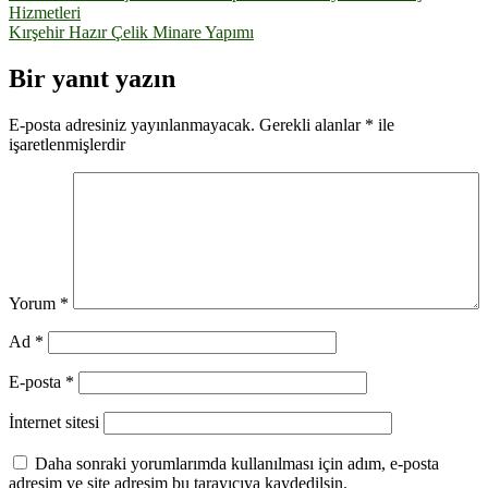
Hizmetleri
gezinmesi
Kırşehir Hazır Çelik Minare Yapımı
Bir yanıt yazın
E-posta adresiniz yayınlanmayacak.
Gerekli alanlar
*
ile
işaretlenmişlerdir
Yorum
*
Ad
*
E-posta
*
İnternet sitesi
Daha sonraki yorumlarımda kullanılması için adım, e-posta
adresim ve site adresim bu tarayıcıya kaydedilsin.