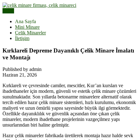
Skip
to
Menu
Çelik Minare Fiyatları | Hazır Çelik Cami Minaresi
content
Çelik Minare | Çelik Minare
Ana Sayfa
Mini Minare
Yapımı
Çelik Minareler
İletişim
Kırklareli Depreme Dayanıklı Çelik Minare İmalatı
ve Montajı
Published by admin
Haziran 21, 2026
Kırklareli ve çevresinde camiler, mescitler, Kur’an kursları ve
ibadethaneler için modern, güvenli ve estetik çelik minare çözümleri
sunulmaktadır. Son yıllarda betonarme minarelere alternatif olarak
tercih edilen hazır çelik minare sistemleri, hızlı kurulumu, ekonomik
maliyeti ve uzun ömürlü yapısı sayesinde büyük ilgi görmektedir.
Özellikle dayanıklılık ve güvenlik açısından öne çıkan çelik
minareler, modern ibadethane projelerinin vazgeçilmez yapı
unsurlarından biri haline gelmiştir.
Hazır çelik minareler fabrikada üretilerek montaja hazır halde sevk