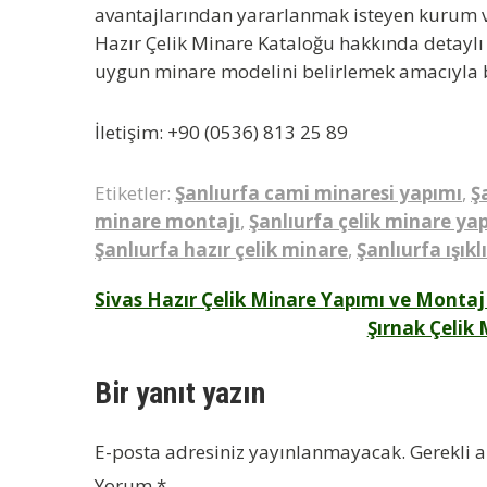
avantajlarından yararlanmak isteyen kurum ve
Hazır Çelik Minare Kataloğu hakkında detaylı bi
uygun minare modelini belirlemek amacıyla biz
İletişim:
+90 (0536) 813 25 89
Etiketler:
Şanlıurfa cami minaresi yapımı
,
Ş
minare montajı
,
Şanlıurfa çelik minare ya
Şanlıurfa hazır çelik minare
,
Şanlıurfa ışık
Yazı
Sivas Hazır Çelik Minare Yapımı ve Montaj
Şırnak Çelik
gezinmesi
Bir yanıt yazın
E-posta adresiniz yayınlanmayacak.
Gerekli 
Yorum
*