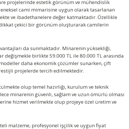
nare projelerinde estetik görünüm ve mühendislik
eleneksel cami mimarisine uygun olarak tasarlanan
ekte ve ibadethanelere değer katmaktadır. Özellikle
e dikkat çekici bir görünüm oluşturarak camilerin
avantajları da sunmaktadır. Minarenin yüksekliği,
lar değişmekle birlikte 59.000 TL ile 80.000 TL arasında
i modeller daha ekonomik çözümler sunarken, çift
estijli projelerde tercih edilmektedir.
ülmekte olup temel hazırlığı, kurulum ve teknik
 Böylece minarenin güvenli, sağlam ve uzun ömürlü olması
lerine hizmet verilmekte olup projeye özel üretim ve
eli malzeme, profesyonel işçilik ve uygun fiyat