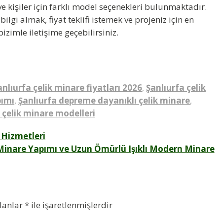
 kişiler için farklı model seçenekleri bulunmaktadır.
lgi almak, fiyat teklifi istemek ve projeniz için en
imle iletişime geçebilirsiniz.
anlıurfa çelik minare fiyatları 2026
,
Şanlıurfa çelik
pımı
,
Şanlıurfa depreme dayanıklı çelik minare
,
lı çelik minare modelleri
 Hizmetleri
 Minare Yapımı ve Uzun Ömürlü Işıklı Modern Minare
alanlar
*
ile işaretlenmişlerdir