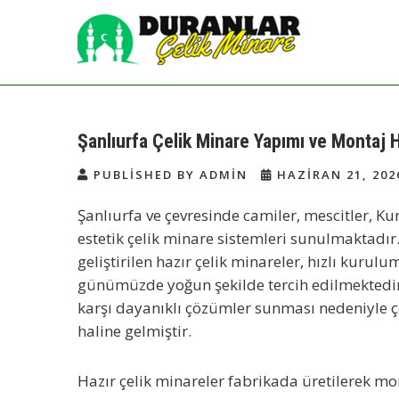
Skip
to
content
Çelik Minare | Çelik
Çelik Minare Fiyatları | Hazır Çelik
Cami Minaresi
Minare Yapımı
Şanlıurfa Çelik Minare Yapımı ve Montaj 
PUBLISHED BY ADMIN
HAZIRAN 21, 202
Şanlıurfa ve çevresinde camiler, mescitler, Ku
estetik çelik minare sistemleri sunulmaktadır
geliştirilen hazır çelik minareler, hızlı kuru
günümüzde yoğun şekilde tercih edilmektedir. 
karşı dayanıklı çözümler sunması nedeniyle çe
haline gelmiştir.
Hazır çelik minareler fabrikada üretilerek mo