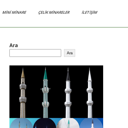
MINI MINARE
ÇELIK MINARELER
İLETIŞIM
Ara
Ara