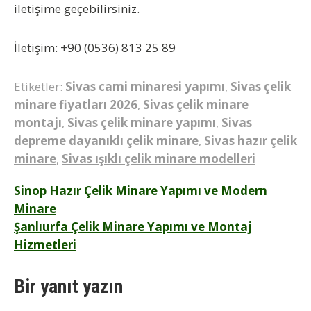
iletişime geçebilirsiniz.
İletişim:
+90 (0536) 813 25 89
Etiketler:
Sivas cami minaresi yapımı
,
Sivas çelik
minare fiyatları 2026
,
Sivas çelik minare
montajı
,
Sivas çelik minare yapımı
,
Sivas
depreme dayanıklı çelik minare
,
Sivas hazır çelik
minare
,
Sivas ışıklı çelik minare modelleri
Yazı
Sinop Hazır Çelik Minare Yapımı ve Modern
Minare
gezinmesi
Şanlıurfa Çelik Minare Yapımı ve Montaj
Hizmetleri
Bir yanıt yazın