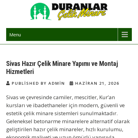
Skip
to
content
Çelik Minare | Çelik Minare Yapımı
Çelik Minare Fiyatları | Hazır Çelik Cami Minaresi
Menu
Sivas Hazır Çelik Minare Yapımı ve Montaj
Hizmetleri
PUBLISHED BY ADMIN
HAZIRAN 21, 2026
Sivas ve çevresinde camiler, mescitler, Kur’an
kursları ve ibadethaneler için modern, güvenli ve
estetik çelik minare sistemleri sunulmaktadır.
Geleneksel betonarme minarelere alternatif olarak
geliştirilen hazır çelik minareler, hızlı kurulumu,
ekonomik maliyeti ve uzun ömürlü yapısıyla